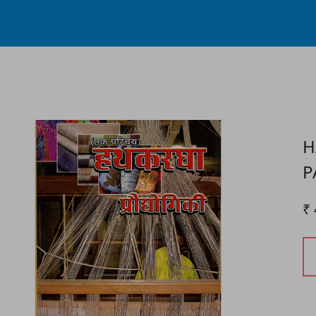
Process...
H
P
₹ 
P