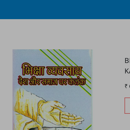
Process...
B
K
₹ 
P