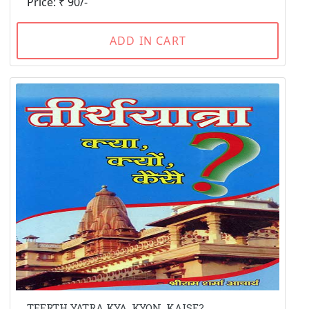
Price: ₹ 90/-
ADD IN CART
TEERTH YATRA KYA, KYON, KAISE?