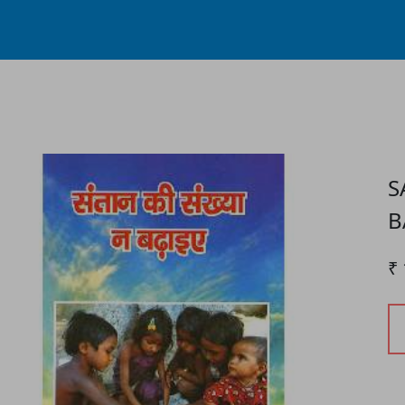
Process...
S
B
₹ 
P