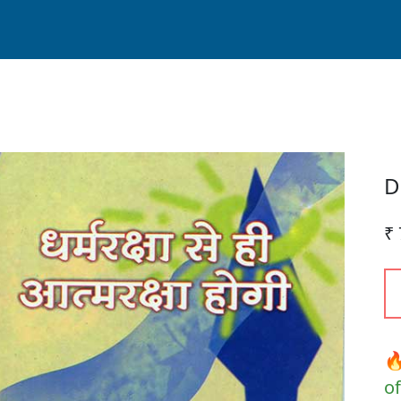
D
₹ 
🔥
of