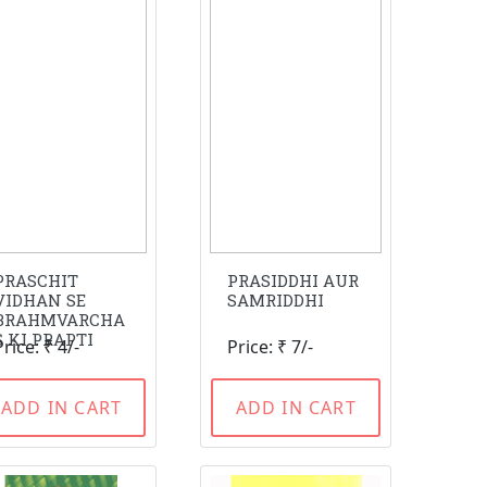
PRASCHIT
PRASIDDHI AUR
VIDHAN SE
SAMRIDDHI
BRAHMVARCHA
S KI PRAPTI
Price: ₹ 4/-
Price: ₹ 7/-
ADD IN CART
ADD IN CART