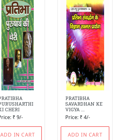
PRATIBHA
PRATIBHA
PURUSHARTHI
SAVARDHAN KE
KI CHERI
VIGYA ....
Price: ₹ 9/-
Price: ₹ 4/-
ADD IN CART
ADD IN CART