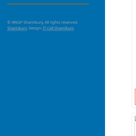
© AWGP Shantikunj. All rights reserved.
Shantikunj
. Design:
IT Cell Shantikunj
.