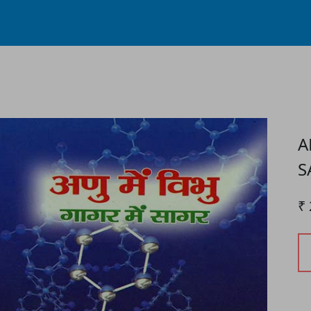
Process...
A
S
₹ 
P