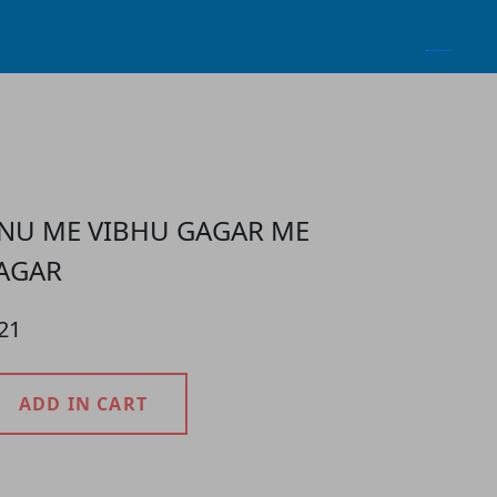
NU ME VIBHU GAGAR ME
AGAR
21
ADD IN CART
roduct Detail